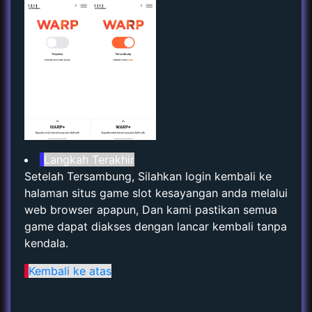
Langkah Terakhir
Setelah Tersambung, Silahkan login kembali ke
halaman situs game slot kesayangan anda melalui
web browser apapun, Dan kami pastikan semua
game dapat diakses dengan lancar kembali tanpa
kendala.
Kembali ke atas