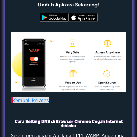
Unduh Aplikasi Sekarang!
Kembali ke atas
Cara Setting DNS di Browser Chrome Cegah Internet
diblokir
Selain pengunaan Aplikasi 1.1.1.1. WARP, Anda juga