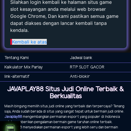
Silahkan login kembali ke halaman situs game
slot kesayangan anda melalui web browser
Google Chrome, Dan kami pastikan semua game
dapat diakses dengan lancar kembali tanpa
kendala.
Kembali ke atas
Tentang Kami
Jadwal bank
Kalkulator Mix Parlay
RTP SLOT GACOR
link-alternatif
Anti-blokir
JAVAPLAY88 Situs Judi Online Terbaik &
Berkualitas
Masih bingung memilih situs judi online yang terbaik dan terpercaya? Tenang
saja, Anda sudah berada di situs yang sangat tepat untuk bermain judi online.
Javaplay88
mengembangkan permainan esport yang populer di Indonesia
untuk memberikan pengalaman bermain game taruhan online terbaik.
Javaplay88 menyediakan permainan esport yang lebih seru dan bermain