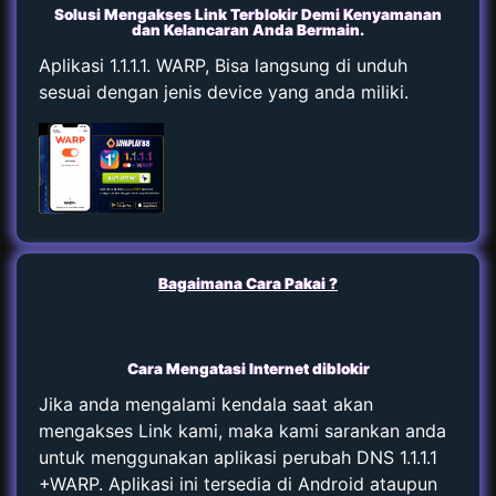
Solusi Mengakses Link Terblokir Demi Kenyamanan
dan Kelancaran Anda Bermain.
Aplikasi 1.1.1.1. WARP, Bisa langsung di unduh
sesuai dengan jenis device yang anda miliki.
Bagaimana Cara Pakai ?
Cara Mengatasi Internet diblokir
Jika anda mengalami kendala saat akan
mengakses Link kami, maka kami sarankan anda
untuk menggunakan aplikasi perubah DNS 1.1.1.1
+WARP. Aplikasi ini tersedia di Android ataupun