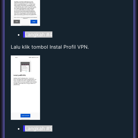
Langkah #4
Lalu klik tombol Instal Profil VPN.
Langkah #5